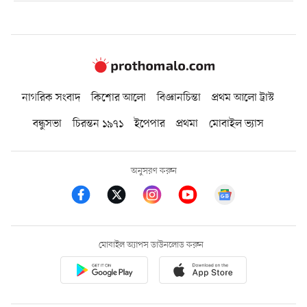
নাগরিক সংবাদ
কিশোর আলো
বিজ্ঞানচিন্তা
প্রথম আলো ট্রাস্ট
বন্ধুসভা
চিরন্তন ১৯৭১
ইপেপার
প্রথমা
মোবাইল ভ্যাস
অনুসরণ করুন
মোবাইল অ্যাপস ডাউনলোড করুন