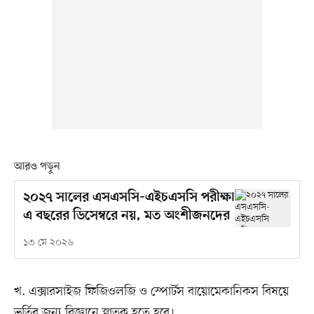
আরও পড়ুন
২০২৭ সালের এসএসসি-এইচএসসি পরীক্ষা
এ বছরের ডিসেম্বরে নয়, মত অংশীজনদের
১৩ মে ২০২৬
খ. এক্সারসাইজ ফিজিওলজি ও স্পোর্টস বায়োমেকানিকস বিষয়ে
ভর্তির জন্য বিজ্ঞানে স্নাতক হতে হবে।