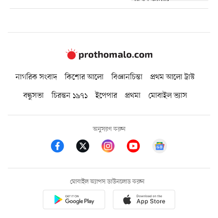
নাগরিক সংবাদ
কিশোর আলো
বিজ্ঞানচিন্তা
প্রথম আলো ট্রাস্ট
বন্ধুসভা
চিরন্তন ১৯৭১
ইপেপার
প্রথমা
মোবাইল ভ্যাস
অনুসরণ করুন
মোবাইল অ্যাপস ডাউনলোড করুন