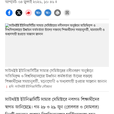
আপডেট: ০৪ জুলাই ২০২৬, ১০: ৪৬
সাউথইস্ট ইউনিভার্সিটির সামার সেমিস্টারের নবীনবরণ অনুষ্ঠানে
অতিথিবৃন্দ ও বিশ্ববিদ্যালয়ের ঊর্ধ্বতন কর্মকর্তারা তাঁদের বক্তব্যে
শিক্ষার্থীদের সময়ানুবর্তী, মনোযোগী ও অধ্যবসায়ী হওয়ার আহ্বান জানান
ছবি: সাউথইস্ট ইউনিভার্সিটির সৌজন্যে
সাউথইস্ট ইউনিভার্সিটি সামার সেমিস্টারে নবাগত শিক্ষার্থীদের
স্বাগত জানিয়েছে। গত ২৮ ও ২৯ জুন (রোববার ও সোমবার)