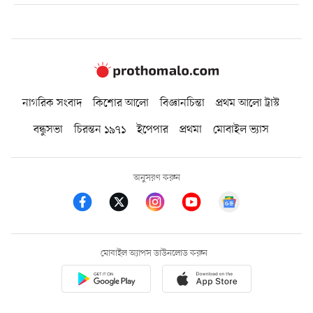
নাগরিক সংবাদ
কিশোর আলো
বিজ্ঞানচিন্তা
প্রথম আলো ট্রাস্ট
বন্ধুসভা
চিরন্তন ১৯৭১
ইপেপার
প্রথমা
মোবাইল ভ্যাস
অনুসরণ করুন
মোবাইল অ্যাপস ডাউনলোড করুন