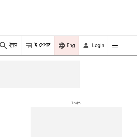
খুঁজুন
ই-পেপার
Login
Eng