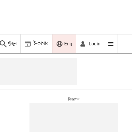
খুঁজুন
ই-পেপার
Login
Eng