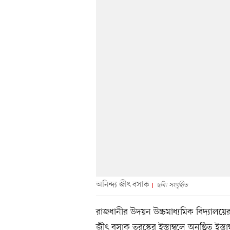
অনিন্দ্য জীৎ বসাক
ছবি: সংগৃহীত
রাজধানীর উদয়ন উচ্চমাধ্যমিক বিদ্যালয়ের
জীৎ বসাক তুরস্কের ইস্তাম্বুলে অনুষ্ঠিত ইস্ত