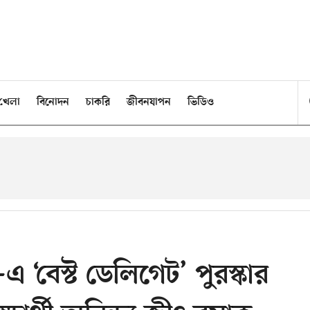
খেলা
বিনোদন
চাকরি
জীবনযাপন
ভিডিও
ন–এ ‘বেস্ট ডেলিগেট’ পুরস্কার