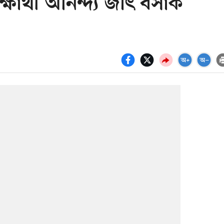
ার্থী অনিন্দ্য জীৎ বসাক