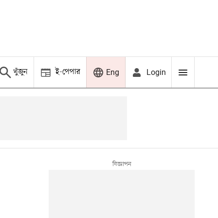
খুঁজুন
ই-পেপার
Login
Eng