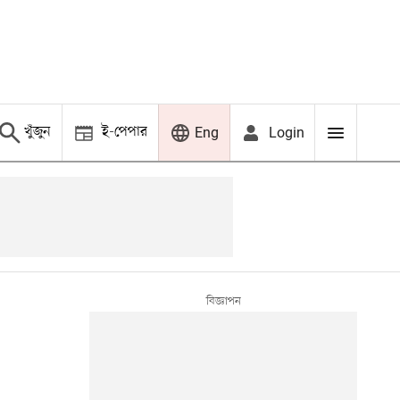
খুঁজুন
ই-পেপার
Login
Eng