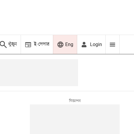
খুঁজুন
ই-পেপার
Login
Eng