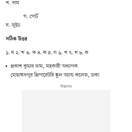
খ. বাস
গ. পোর্ট
ঘ. সুইচ
সঠিক উত্তর
১. ঘ ২. খ ৩. ক ৪. ক ৫. গ ৬. খ ৭. খ ৮. ক
প্রকাশ কুমার দাস, সহকারী অধ্যাপক
মোহাম্মদপুর প্রিপারেটরি স্কুল অ্যান্ড কলেজ, ঢাকা