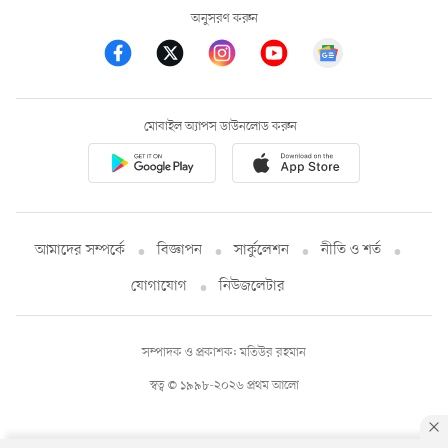
অনুসরণ করুন
মোবাইল অ্যাপস ডাউনলোড করুন
আমাদের সম্পর্কে
বিজ্ঞাপন
সার্কুলেশন
নীতি ও শর্ত
যোগাযোগ
নিউজলেটার
সম্পাদক ও প্রকাশক: মতিউর রহমান
স্বত্ব © ১৯৯৮-২০২৬ প্রথম আলো