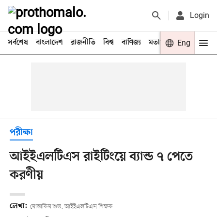
Login
সর্বশেষ
বাংলাদেশ
রাজনীতি
বিশ্ব
বাণিজ্য
মতামত
খেলা
Eng
বিনো
পরীক্ষা
আইইএলটিএস রাইটিংয়ে ব্যান্ড ৭ পেতে
করণীয়
লেখা:
মোস্তাকিম শুভ, আইইএলটিএস শিক্ষক