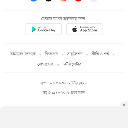
মোবাইল অ্যাপস ডাউনলোড করুন
আমাদের সম্পর্কে
বিজ্ঞাপন
সার্কুলেশন
নীতি ও শর্ত
যোগাযোগ
নিউজলেটার
সম্পাদক ও প্রকাশক: মতিউর রহমান
স্বত্ব © ১৯৯৮-২০২৬ প্রথম আলো
By using this site, you agree to our
Privacy Policy
.
OK