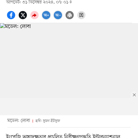
আপডেট: ৩১ ডিসেম্বর ২০২৪, ০৭: ০১
মডেল: লোবা
ছবি: সুমন ইউসুফ
ইংরেজি ভাষাদক্ষতার প্রচলিত নিরীক্ষণপদ্ধতি ইন্টারন্যাশনাল