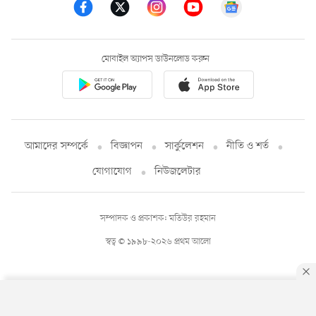
মোবাইল অ্যাপস ডাউনলোড করুন
আমাদের সম্পর্কে
বিজ্ঞাপন
সার্কুলেশন
নীতি ও শর্ত
যোগাযোগ
নিউজলেটার
সম্পাদক ও প্রকাশক: মতিউর রহমান
স্বত্ব © ১৯৯৮-২০২৬ প্রথম আলো