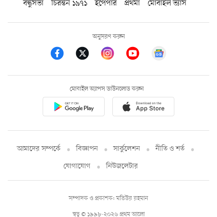
বন্ধুসভা
চিরন্তন ১৯৭১
ইপেপার
প্রথমা
মোবাইল ভ্যাস
অনুসরণ করুন
মোবাইল অ্যাপস ডাউনলোড করুন
আমাদের সম্পর্কে
বিজ্ঞাপন
সার্কুলেশন
নীতি ও শর্ত
যোগাযোগ
নিউজলেটার
সম্পাদক ও প্রকাশক: মতিউর রহমান
স্বত্ব © ১৯৯৮-২০২৬ প্রথম আলো