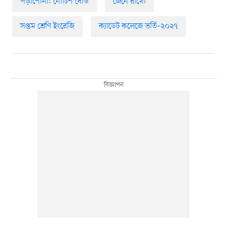
পড়াশোনা: নোটিশ বোর্ড
জেনে রাখো
সপ্তম শ্রেণি ইংরেজি
ক্যাডেট কলেজে ভর্তি–২০২৭