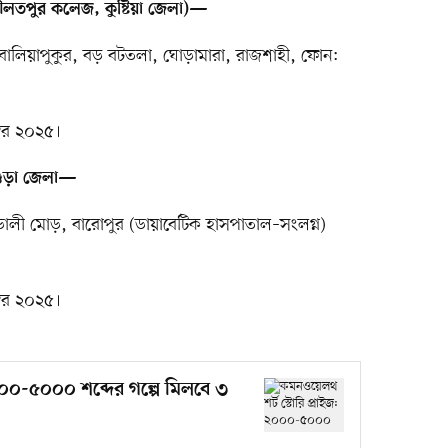
লতপুর কলেজ, কুষ্টিয়া জেলা)—
, বালিয়াপুকুর, বড় বটতলা, ঘোড়ামারা, রাজশাহী, ফোন:
্বর ২০২৫।
বগুড়া জেলা—
টিডালী মোড়, বারোপুর (ডায়াবেটিক হাসপাতাল–সংলগ্ন)
্বর ২০২৫।
০০০-৫০০০ শব্দের গল্পে মিলবে ৩