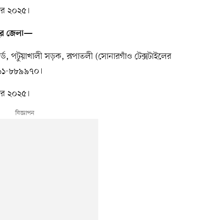
্বর ২০২৫।
পুর জেলা—
য়ার্ড, পটুয়াখালী সড়ক, রূপাতলী (সোনারগাঁও টেক্সটাইলের
১৭১১-৮৮৯৯৭০।
্বর ২০২৫।