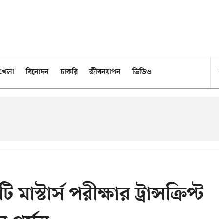
খেলা
বিনোদন
চাকরি
জীবনযাপন
ভিডিও
াস্টার্স পরীক্ষার ট্রান্সক্রিপ্ট