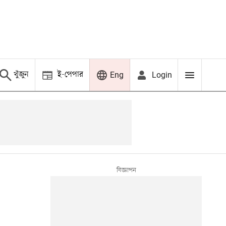
খুঁজুন
ই-পেপার
Login
Eng