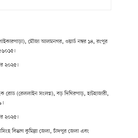
 (পাইকারপাড়া), মৌজা আলমনগর, ওয়ার্ড নম্বর ১৪, রংপুর
-৫৬০১৫।
্বর ২০২৫।
 লিংক রোড (রেললাইন সংলগ্ন), বড় দিঘিরপাড়, হাটহাজারী,
৯।
্বর ২০২৫।
িংহ বিভাগ কুমিল্লা জেলা, চাঁদপুর জেলা এবং