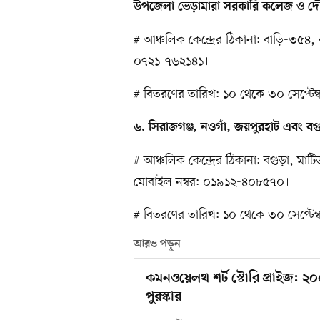
উপজেলা ভেড়ামারা সরকারি কলেজ ও দৌ
# আঞ্চলিক কেন্দ্রের ঠিকানা: বাড়ি-৩৫৪
০৭২১-৭৬২১৪১।
# বিতরণের তারিখ: ১০ থেকে ৩০ সেপ্টেম
৬. সিরাজগঞ্জ, নওগাঁ, জয়পুরহাট এবং 
# আঞ্চলিক কেন্দ্রের ঠিকানা: বগুড়া, মা
মোবাইল নম্বর: ০১৯১২-৪০৮৫৭০।
# বিতরণের তারিখ: ১০ থেকে ৩০ সেপ্টেম
আরও পড়ুন
কমনওয়েলথ শর্ট স্টোরি প্রাইজ: ২
পুরস্কার