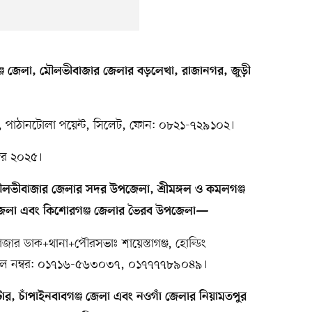
ঞ্জ জেলা, মৌলভীবাজার জেলার বড়লেখা, রাজানগর, জুড়ী
লা, পাঠানটোলা পয়েন্ট, সিলেট, ফোন: ০৮২১-৭২৯১০২।
্বর ২০২৫।
, মৌলভীবাজার জেলার সদর উপজেলা, শ্রীমঙ্গল ও কমলগঞ্জ
জেলা এবং কিশোরগঞ্জ জেলার ভৈরব উপজেলা—
াজার ডাক+থানা+পৌরসভাঃ শায়েস্তাগঞ্জ, হোল্ডিং
মোবাইল নম্বর: ০১৭১৬-৫৬৩০৩৭, ০১৭৭৭৭৮৯০৪৯।
োর, চাঁপাইনবাবগঞ্জ জেলা এবং নওগাঁ জেলার নিয়ামতপুর