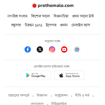
নাগরিক সংবাদ
কিশোর আলো
বিজ্ঞানচিন্তা
প্রথম আলো ট্রাস্ট
বন্ধুসভা
চিরন্তন ১৯৭১
ইপেপার
প্রথমা
মোবাইল ভ্যাস
অনুসরণ করুন
মোবাইল অ্যাপস ডাউনলোড করুন
আমাদের সম্পর্কে
বিজ্ঞাপন
সার্কুলেশন
নীতি ও শর্ত
যোগাযোগ
নিউজলেটার