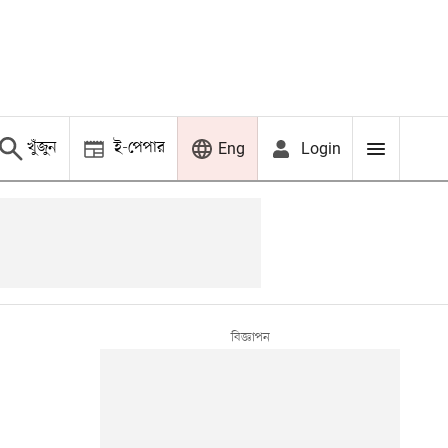
খুঁজুন
ই-পেপার
Login
Eng