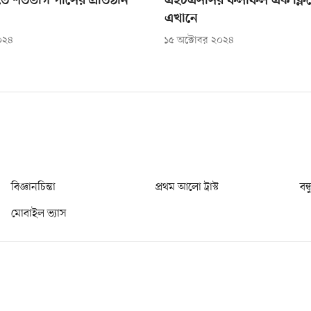
 শতভাগ পাসের প্রতিষ্ঠান
এইচএসসির ফলাফল এক ক্লিক
এখানে
০২৪
১৫ অক্টোবর ২০২৪
বিজ্ঞানচিন্তা
প্রথম আলো ট্রাস্ট
বন্
মোবাইল ভ্যাস