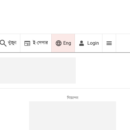
খুঁজুন
ই-পেপার
Login
Eng