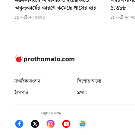
ময়মনসিংহে আইসিটি ও ইংরেজিতে
এইচএসসিতে
অকৃতকার্যের কারণে কমেছে পাসের হার
১,৩৮৮
১৫ অক্টোবর ২০২৪
১৫ অক্টোবর ২
নাগরিক সংবাদ
কিশোর আলো
ইপেপার
প্রথমা
অনুসরণ করুন