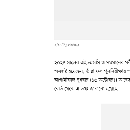
ছবি: দীপু মালাকার
২০২৪ সালের এইচএসসি ও সমমানের পরীক্
অসন্তুষ্ট হয়েছেন, তাঁরা ফল পুনর্নিরীক
আগামীকাল বুধবার (১৬ অক্টোবর)। আবেদন 
বোর্ড থেকে এ তথ্য জানানো হয়েছে।