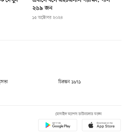
ে দেখুন
প্রবাসে বসে এইচএসসি পরীক্ষা, পাস
২৬৯ জন
১৫ অক্টোবর ২০২৪
ধুসভা
চিরন্তন ১৯৭১
মোবাইল অ্যাপস ডাউনলোড করুন