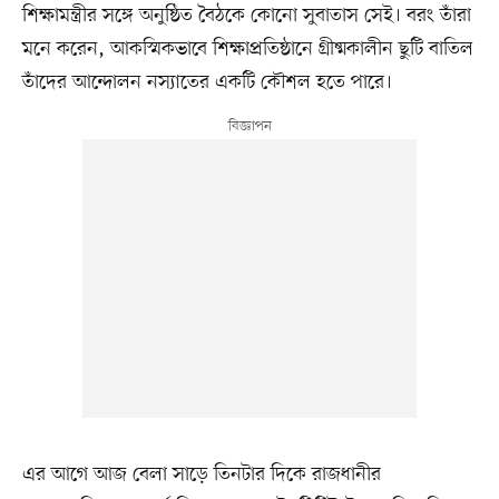
শিক্ষামন্ত্রীর সঙ্গে অনুষ্ঠিত বৈঠকে কোনো সুবাতাস সেই। বরং তাঁরা
মনে করেন, আকস্মিকভাবে শিক্ষাপ্রতিষ্ঠানে গ্রীষ্মকালীন ছুটি বাতিল
তাঁদের আন্দোলন নস্যাতের একটি কৌশল হতে পারে।
এর আগে আজ বেলা সাড়ে তিনটার দিকে রাজধানীর