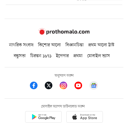
নাগরিক সংবাদ
কিশোর আলো
বিজ্ঞানচিন্তা
প্রথম আলো ট্রাস্ট
বন্ধুসভা
চিরন্তন ১৯৭১
ইপেপার
প্রথমা
মোবাইল ভ্যাস
অনুসরণ করুন
মোবাইল অ্যাপস ডাউনলোড করুন