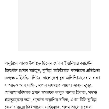
অনুষ্ঠানে আরও উপস্থিত ছিলেন মেরিন ইঞ্জিনিয়ার ক্যাপ্টেন
জিয়াউল হাসান মাহমুদ, কুমিল্লা আইডিয়াল কলেজের প্রতিষ্ঠাতা
অধ্যক্ষ মহিউদ্দিন লিটন, বাংলাদেশ বুক অলিম্পিয়াডের সাধারণ
সম্পাদক আবু সাঈদ, প্রধান সমন্বয়ক আয়শা জাহান নূপুর,
যোগাযোগবিষয়ক প্রধান সমন্বয়ক আবুল বাশার মিরাজ, সদস্য
ইয়াতুননেসা রুমা, গবেষক জয়াশিস বনিক, এখন টিভি কুমিল্লা
জেলার ব্যুরো চিফ খালেদ সাইফুল্লাহ, প্রথম আলোর জেলা