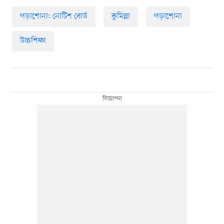
পড়াশোনা: নোটিশ বোর্ড
কুমিল্লা
পড়াশোনা
উচ্চশিক্ষা