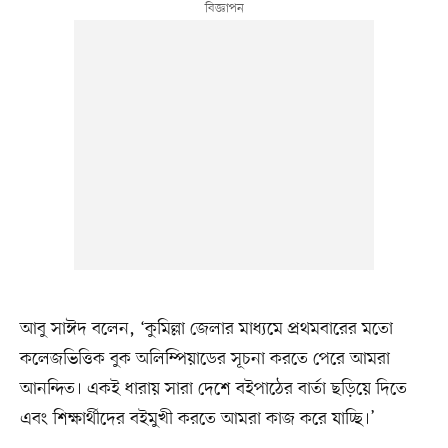
আবু সাঈদ বলেন, ‘কুমিল্লা জেলার মাধ্যমে প্রথমবারের মতো
কলেজভিত্তিক বুক অলিম্পিয়াডের সূচনা করতে পেরে আমরা
আনন্দিত। একই ধারায় সারা দেশে বইপাঠের বার্তা ছড়িয়ে দিতে
এবং শিক্ষার্থীদের বইমুখী করতে আমরা কাজ করে যাচ্ছি।’