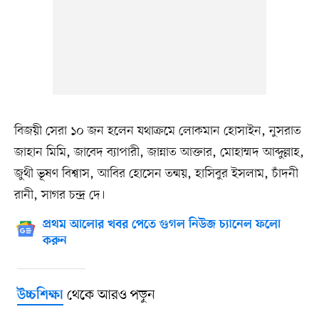
বিজয়ী সেরা ১০ জন হলেন যথাক্রমে লোকমান হোসাইন, নুসরাত
জাহান মিমি, জাবেদ ব্যাপারী, জান্নাত আক্তার, মোহাম্মদ আব্দুল্লাহ,
জুথী ভূষণ বিশ্বাস, আবির হোসেন তন্ময়, হাসিবুর ইসলাম, চাঁদনী
রানী, সাগর চন্দ্র দে।
প্রথম আলোর খবর পেতে গুগল নিউজ চ্যানেল ফলো
করুন
থেকে আরও পড়ুন
উচ্চশিক্ষা