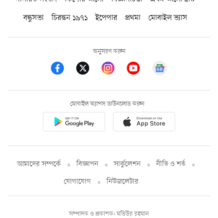
বন্ধুসভা
চিরন্তন ১৯৭১
ইপেপার
প্রথমা
মোবাইল ভ্যাস
অনুসরণ করুন
মোবাইল অ্যাপস ডাউনলোড করুন
আমাদের সম্পর্কে
বিজ্ঞাপন
সার্কুলেশন
নীতি ও শর্ত
যোগাযোগ
নিউজলেটার
সম্পাদক ও প্রকাশক: মতিউর রহমান