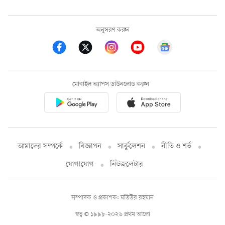
অনুসরণ করুন
মোবাইল অ্যাপস ডাউনলোড করুন
আমাদের সম্পর্কে
বিজ্ঞাপন
সার্কুলেশন
নীতি ও শর্ত
যোগাযোগ
নিউজলেটার
সম্পাদক ও প্রকাশক: মতিউর রহমান
স্বত্ব © ১৯৯৮-২০২৬ প্রথম আলো