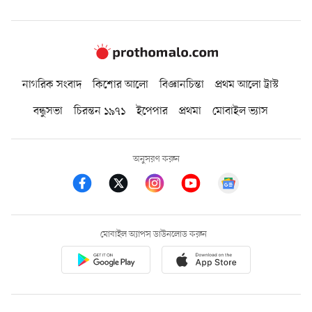
নাগরিক সংবাদ
কিশোর আলো
বিজ্ঞানচিন্তা
প্রথম আলো ট্রাস্ট
বন্ধুসভা
চিরন্তন ১৯৭১
ইপেপার
প্রথমা
মোবাইল ভ্যাস
অনুসরণ করুন
মোবাইল অ্যাপস ডাউনলোড করুন