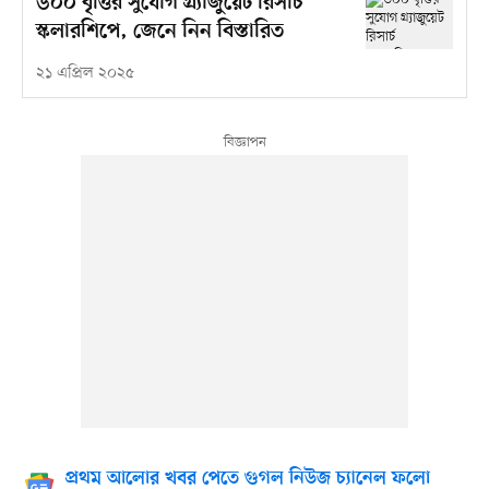
৬০০ বৃত্তির সুযোগ গ্র্যাজুয়েট রিসার্চ
স্কলারশিপে, জেনে নিন বিস্তারিত
২১ এপ্রিল ২০২৫
প্রথম আলোর খবর পেতে গুগল নিউজ চ্যানেল ফলো