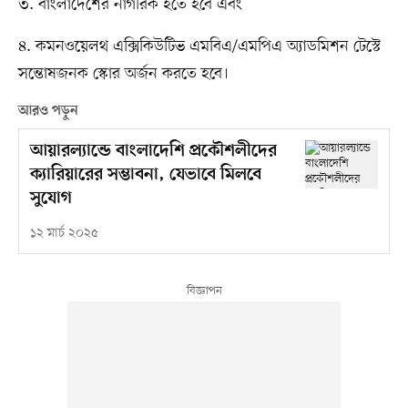
৩. বাংলাদেশের নাগরিক হতে হবে এবং
৪. কমনওয়েলথ এক্সিকিউটিভ এমবিএ/এমপিএ অ্যাডমিশন টেস্টে
সন্তোষজনক স্কোর অর্জন করতে হবে।
আরও পড়ুন
আয়ারল্যান্ডে বাংলাদেশি প্রকৌশলীদের
ক্যারিয়ারের সম্ভাবনা, যেভাবে মিলবে
সুযোগ
১২ মার্চ ২০২৫