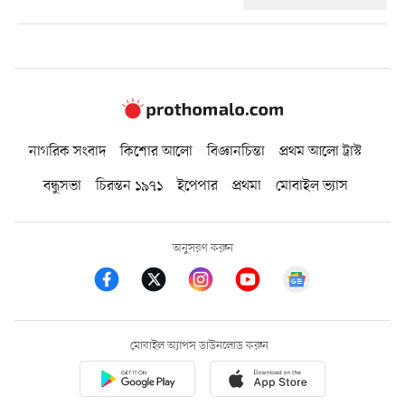
নাগরিক সংবাদ
কিশোর আলো
বিজ্ঞানচিন্তা
প্রথম আলো ট্রাস্ট
বন্ধুসভা
চিরন্তন ১৯৭১
ইপেপার
প্রথমা
মোবাইল ভ্যাস
অনুসরণ করুন
মোবাইল অ্যাপস ডাউনলোড করুন