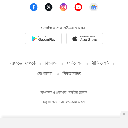
মোবাইল অ্যাপস ডাউনলোড করুন
আমাদের সম্পর্কে
বিজ্ঞাপন
সার্কুলেশন
নীতি ও শর্ত
যোগাযোগ
নিউজলেটার
সম্পাদক ও প্রকাশক: মতিউর রহমান
স্বত্ব © ১৯৯৮-২০২৬ প্রথম আলো