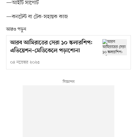
—আইটি সাপোর্ট
—কনটেন্ট বা টেক-সহায়ক কাজ
আরও পড়ুন
আরব আমিরাতের সেরা ১০ স্কলারশিপ:
এভিয়েশন–মেডিকেলে পড়াশোনা
০৪ নভেম্বর ২০২৫