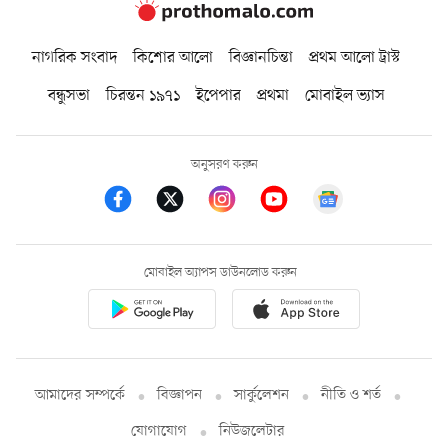
নাগরিক সংবাদ
কিশোর আলো
বিজ্ঞানচিন্তা
প্রথম আলো ট্রাস্ট
বন্ধুসভা
চিরন্তন ১৯৭১
ইপেপার
প্রথমা
মোবাইল ভ্যাস
অনুসরণ করুন
মোবাইল অ্যাপস ডাউনলোড করুন
আমাদের সম্পর্কে
বিজ্ঞাপন
সার্কুলেশন
নীতি ও শর্ত
যোগাযোগ
নিউজলেটার