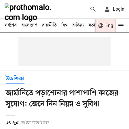
Login
সর্বশেষ
বাংলাদেশ
রাজনীতি
বিশ্ব
বাণিজ্য
মতামত
খেলা
Eng
বিনো
উচ্চশিক্ষা
জার্মানিতে পড়াশোনার পাশাপাশি কাজের
সুযোগ: জেনে নিন নিয়ম ও সুবিধা
তথ্যসূত্র:
দ্যা ইকোনমিক টাইমস