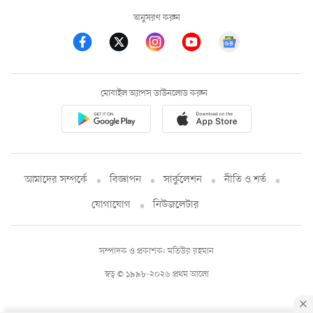
অনুসরণ করুন
মোবাইল অ্যাপস ডাউনলোড করুন
আমাদের সম্পর্কে
বিজ্ঞাপন
সার্কুলেশন
নীতি ও শর্ত
যোগাযোগ
নিউজলেটার
সম্পাদক ও প্রকাশক: মতিউর রহমান
স্বত্ব © ১৯৯৮-২০২৬ প্রথম আলো