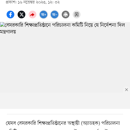
প্রকাশ: ১৬ নভেম্বর ২০২৫, ১২: ৩২
যেসব বেসরকারি শিক্ষাপ্রতিষ্ঠানের অস্থায়ী (অ্যাডহক) পরিচালনা