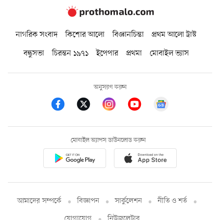
নাগরিক সংবাদ
কিশোর আলো
বিজ্ঞানচিন্তা
প্রথম আলো ট্রাস্ট
বন্ধুসভা
চিরন্তন ১৯৭১
ইপেপার
প্রথমা
মোবাইল ভ্যাস
অনুসরণ করুন
মোবাইল অ্যাপস ডাউনলোড করুন
আমাদের সম্পর্কে
বিজ্ঞাপন
সার্কুলেশন
নীতি ও শর্ত
যোগাযোগ
নিউজলেটার