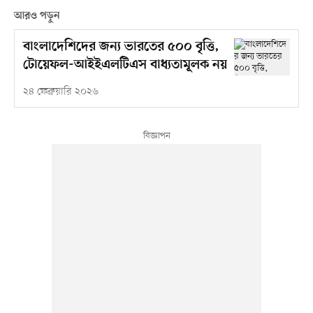
আরও পড়ুন
বাংলাদেশিদের জন্য ভারতের ৫০০ বৃত্তি,
টোয়েফল-আইইএলটিএস বাধ্যতামূলক নয়
২৪ ফেব্রুয়ারি ২০২৬