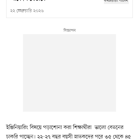
২২ ফেব্রুয়ারি ২০২৬
ইঞ্জিনিয়ারিং বিষয়ে পড়াশোনা করা শিক্ষার্থীরা ভালো বেতনের
চাকরি পাচ্ছেন। ২২-২৭ বছর বয়সী স্নাতকদের পরে ৩৫ থেকে ৪৫