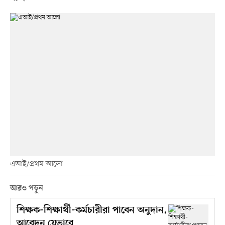
এআই/প্রথম আলো
আরও পড়ুন
শিক্ষক-শিক্ষার্থী-কর্মচারীরা পাবেন অনুদান,
আবেদন যেভাবে