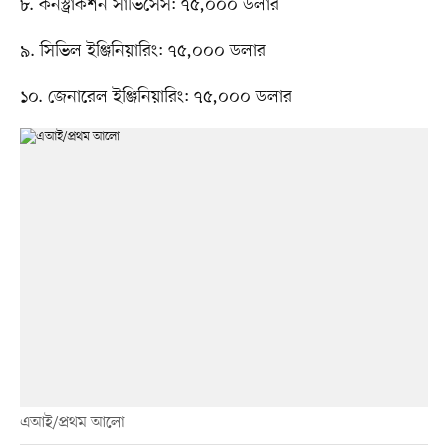
৮. কনস্ট্রাকশন সার্ভিসেস: ৭৫,০০০ ডলার
৯. সিভিল ইঞ্জিনিয়ারিং: ৭৫,০০০ ডলার
১০. জেনারেল ইঞ্জিনিয়ারিং: ৭৫,০০০ ডলার
এআই/প্রথম আলো