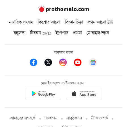
নাগরিক সংবাদ
কিশোর আলো
বিজ্ঞানচিন্তা
প্রথম আলো ট্রাস্ট
বন্ধুসভা
চিরন্তন ১৯৭১
ইপেপার
প্রথমা
মোবাইল ভ্যাস
অনুসরণ করুন
মোবাইল অ্যাপস ডাউনলোড করুন
আমাদের সম্পর্কে
বিজ্ঞাপন
সার্কুলেশন
নীতি ও শর্ত