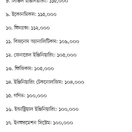
৮. সিভিল ইঞ্জিনিয়ারিং: ১১৫,০০০
৯. ইকোনমিকস: ১১৫,০০০
১০. ফিন্যান্স: ১১২,০০০
১১. বিজনেস অ্যানালিটিকস: ১০৯,০০০
১২. জেনারেল ইঞ্জিনিয়ারিং: ১০৫,০০০
১৩. ফিজিকস: ১০৫,০০০
১৪. ইঞ্জিনিয়ারিং টেকনোলজিস: ১০৪,০০০
১৫. গণিত: ১০০,০০০
১৬. ইন্ডাস্ট্রিয়াল ইঞ্জিনিয়ারিং: ১০০,০০০
১৭. ইনফরমেশন সিস্টেম: ১০০,০০০