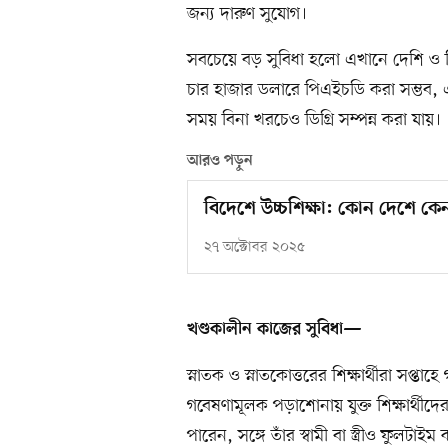
জন্য দারুণ সুযোগ।
সবচেয়ে বড় সুবিধা হলো এখানে দেশি ও বিদ
চার হাজার ডলারে পিএইচডি করা সম্ভব, 
সময় বিনা খরচেও ডিগ্রি সম্পন্ন করা যায়।
আরও পড়ুন
বিদেশে উচ্চশিক্ষা: কোন দেশে ক
২৭ অক্টোবর ২০২৫
খণ্ডকালীন কাজের সুবিধা—
স্নাতক ও স্নাতকোত্তরের শিক্ষার্থীরা সপ্
গবেষণামূলক পড়াশোনায় যুক্ত শিক্ষার্থীদ
পারেন, সঙ্গে তাঁর স্বামী বা স্ত্রীও ফুলট