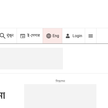
খুঁজুন
ই-পেপার
Login
Eng
না