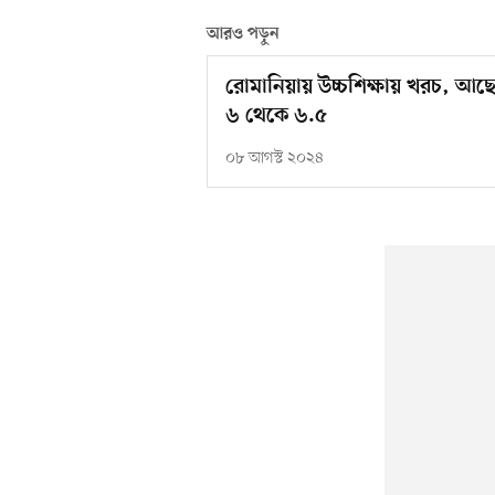
আরও পড়ুন
রোমানিয়ায় উচ্চশিক্ষায় খরচ, আছ
৬ থেকে ৬.৫
০৮ আগস্ট ২০২৪