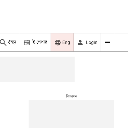
খুঁজুন
ই-পেপার
Login
Eng