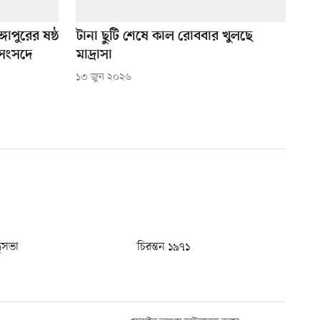
গাপুরের ষষ্ঠ
টানা ছুটি শেষে কাল রোববার খুলছে
 সংসদে
মাদ্রাসা
১৩ জুন ২০২৬
ধুসভা
চিরন্তন ১৯৭১