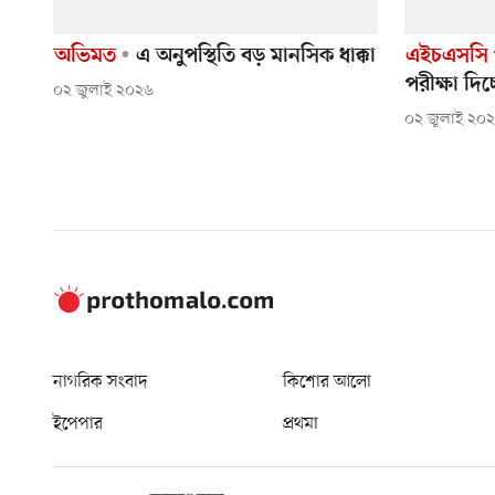
অভিমত
এ অনুপস্থিতি বড় মানসিক ধাক্কা
এইচএসসি 
পরীক্ষা দিচ
০২ জুলাই ২০২৬
০২ জুলাই ২০
নাগরিক সংবাদ
কিশোর আলো
ইপেপার
প্রথমা