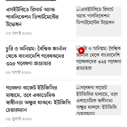
এসইউবিতে রিসার্চ অ্যান্ড
পাবলিকেশন ডিপার্টমেন্টের
উদ্বোধন
০৩ আগস্ট ২০২৬
চুরি ও অনিয়ম: বৈশ্বিক জার্নাল
থেকে বাংলাদেশি গবেষকদের
৩২৫ গবেষণা প্রত্যাহার
০২ আগস্ট ২০২৬
গবেষণা বাজেট ইউজিসির
মাধ্যমে, তবে একাডেমিক
স্বাধীনতা অক্ষুণ্ন থাকবে: ইউজিসি
চেয়ারম্যান
০৯ জুলাই ২০২৬