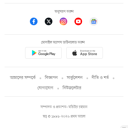
অনুসরণ করুন
মোবাইল অ্যাপস ডাউনলোড করুন
আমাদের সম্পর্কে
বিজ্ঞাপন
সার্কুলেশন
নীতি ও শর্ত
যোগাযোগ
নিউজলেটার
সম্পাদক ও প্রকাশক: মতিউর রহমান
স্বত্ব © ১৯৯৮-২০২৬ প্রথম আলো