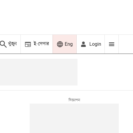
খুঁজুন
ই-পেপার
Login
Eng