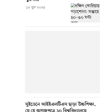
১৩ জুন ২০২৫
সুইডেনে আইইএলটিএস ছাড়া উচ্চশিক্ষা,
যে যে কাগজপত্রে ১০ বিশ্ববিদ্যালয়ে