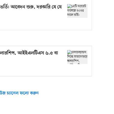
র্তি: আবেদন শুরু, দরকারি যে যে
রে স্কলারশিপ, আইইএলটিএস ৬.৫ বা
উজ চ্যানেল ফলো করুন