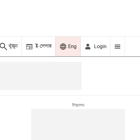
খুঁজুন
ই-পেপার
Login
Eng