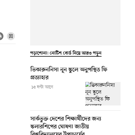
পড়াশোনা: নোটিশ বোর্ড নিয়ে আরও পড়ুন
ভিকারুননিসা নূন স্কুলে অনুপস্থিত ফি
প্রত্যাহার
১৫ ঘণ্টা আগে
সার্কভুক্ত দেশের শিক্ষার্থীদের জন্য
স্কলারশিপের ঘোষণা জাতীয়
বিশ্ববিদ্যালয়ের উপাচার্যের