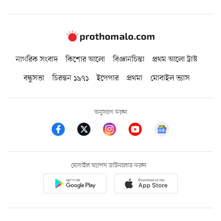
নাগরিক সংবাদ
কিশোর আলো
বিজ্ঞানচিন্তা
প্রথম আলো ট্রাস্ট
বন্ধুসভা
চিরন্তন ১৯৭১
ইপেপার
প্রথমা
মোবাইল ভ্যাস
অনুসরণ করুন
মোবাইল অ্যাপস ডাউনলোড করুন