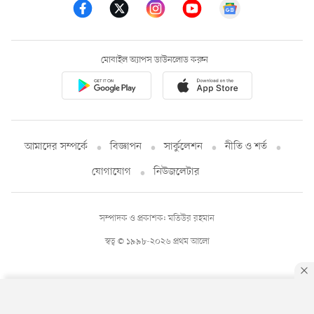
মোবাইল অ্যাপস ডাউনলোড করুন
আমাদের সম্পর্কে
বিজ্ঞাপন
সার্কুলেশন
নীতি ও শর্ত
যোগাযোগ
নিউজলেটার
সম্পাদক ও প্রকাশক: মতিউর রহমান
স্বত্ব © ১৯৯৮-২০২৬ প্রথম আলো