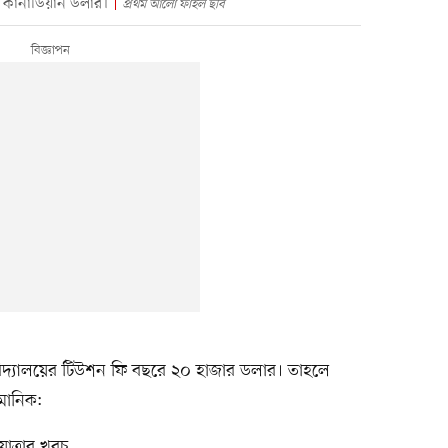
 কানাডিয়ান ডলার।
প্রথম আলো ফাইল ছবি
িদ্যালয়ের টিউশন ফি বছরে ২০ হাজার ডলার। তাহলে
মানিক:
াত্রার খরচ