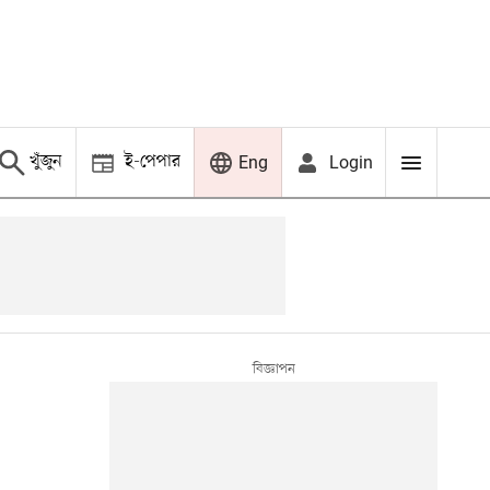
খুঁজুন
ই-পেপার
Login
Eng