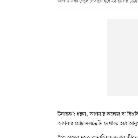
আপনি একা গেলে দেখাতে হবে ২২ হাজার ৮৯৫
উদাহরণ: ধরুন, আপনার কলেজ বা বিশ্বব
আপনার মোট সলভেন্সি দেখাতে হবে আনু
*২২ হাজার ৮৯৫ কানাডিয়ায় ডলার জীবনয