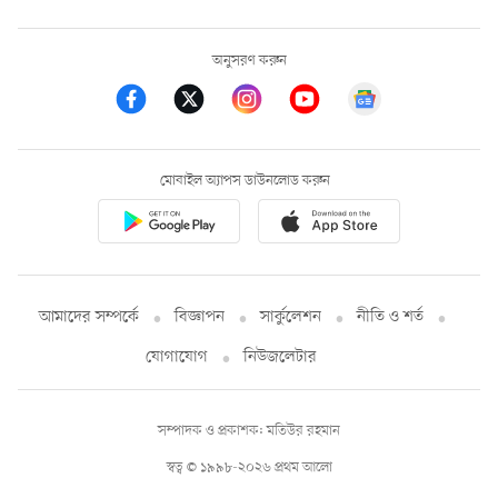
অনুসরণ করুন
মোবাইল অ্যাপস ডাউনলোড করুন
আমাদের সম্পর্কে
বিজ্ঞাপন
সার্কুলেশন
নীতি ও শর্ত
যোগাযোগ
নিউজলেটার
সম্পাদক ও প্রকাশক: মতিউর রহমান
স্বত্ব © ১৯৯৮-২০২৬ প্রথম আলো