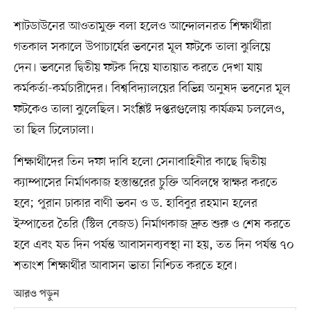
শাটডাউনের আওতামুক্ত বলা হলেও আন্দোলনরত শিক্ষার্থীরা
গতকাল সকালে উপাচার্যের ভবনের মূল ফটকে তালা ঝুলিয়ে
দেন। ভবনের দ্বিতীয় ফটক দিয়ে যাতায়াত করতে দেখা যায়
কর্মকর্তা-কর্মচারীদের। বিশ্ববিদ্যালয়ের বিভিন্ন অনুষদ ভবনের মূল
ফটকেও তালা ঝুলেছিল। সংশ্লিষ্ট দপ্তরগুলোয় কার্যক্রম চললেও,
তা ছিল ঢিলেঢালা।
শিক্ষার্থীদের তিন দফা দাবি হলো সেনাবাহিনীর কাছে দ্বিতীয়
ক্যাম্পাসের নির্মাণকাজ হস্তান্তরের চুক্তি অবিলম্বে স্বাক্ষর করতে
হবে; পুরান ঢাকার বাণী ভবন ও ড. হাবিবুর রহমান হলের
ইস্পাতের তৈরি (স্টিল বেজড) নির্মাণকাজ দ্রুত শুরু ও শেষ করতে
হবে এবং যত দিন পর্যন্ত আবাসনব্যবস্থা না হয়, তত দিন পর্যন্ত ৭০
শতাংশ শিক্ষার্থীর আবাসন ভাতা নিশ্চিত করতে হবে।
আরও পড়ুন