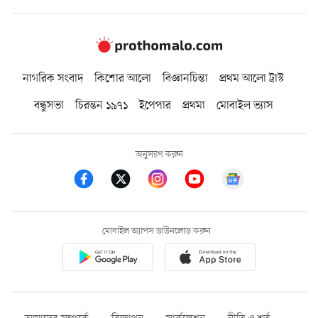
নাগরিক সংবাদ
কিশোর আলো
বিজ্ঞানচিন্তা
প্রথম আলো ট্রাস্ট
বন্ধুসভা
চিরন্তন ১৯৭১
ইপেপার
প্রথমা
মোবাইল ভ্যাস
অনুসরণ করুন
মোবাইল অ্যাপস ডাউনলোড করুন