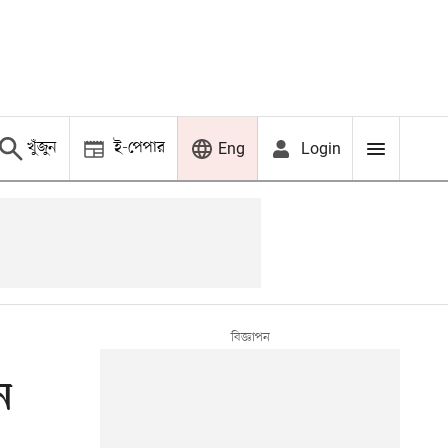
খুঁজুন
ই-পেপার
Login
Eng
ে