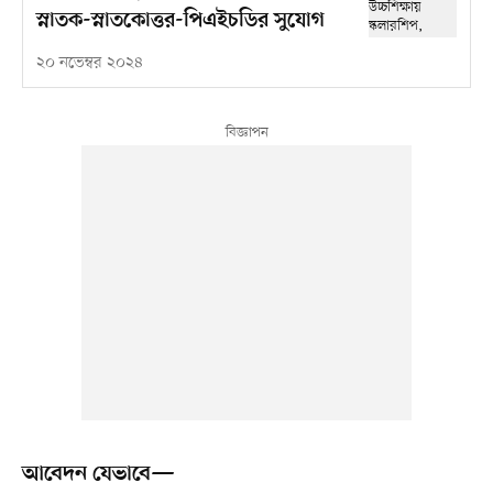
স্নাতক-স্নাতকোত্তর-পিএইচডির সুযোগ
২০ নভেম্বর ২০২৪
আবেদন যেভাবে—