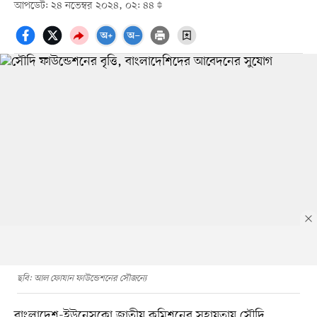
আপডেট: ২৪ নভেম্বর ২০২৪, ০২: ৪৪
ছবি: আল ফোযান ফাউন্ডেশনের সৌজন্যে
বাংলাদেশ-ইউনেসকো জাতীয় কমিশনের সহায়তায় সৌদি