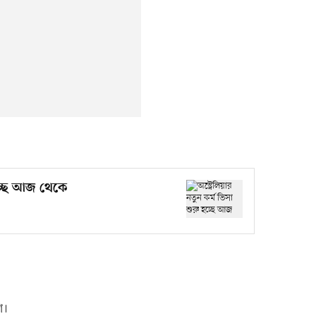
হচ্ছে আজ থেকে
া।