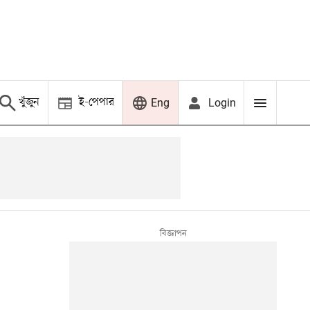
খুঁজুন
ই-পেপার
Login
Eng