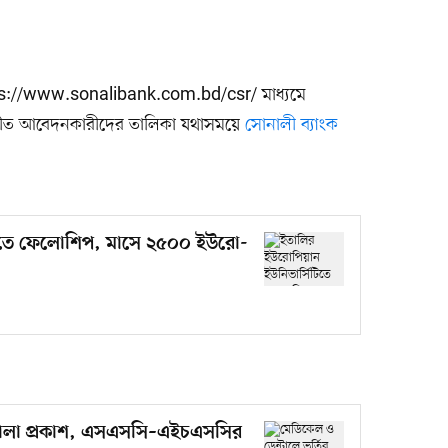
s://www.sonalibank.com.bd/csr/ মাধ্যমে
ীত আবেদনকারীদের তালিকা যথাসময়ে
সোনালী ব্যাংক
টিতে ফেলোশিপ, মাসে ২৫০০ ইউরো-
িমালা প্রকাশ, এসএসসি–এইচএসসির