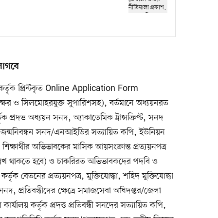
লাগবে
র্তৃক প্রিন্টকৃত Online Application Form
র স্বাক্ষর ও সিলমোহরযুক্ত সুপারিশসহ), বর্তমানে অধ্যয়নরত
্তৃক প্রদত্ত অধ্যয়ন সনদ, অ্যাকাডেমিক ট্রান্সক্রিপ্ট, সনদ
 জন্মনিবন্ধন সনদ/এনআইডির সত্যায়িত কপি, ইউনিয়ন
ার্থীর অভিভাবকের মাসিক আয়সংক্রান্ত প্রত্যয়নপত্র
লেখ থাকতে হবে) ও চাকরিরত অভিভাবকদের পদবি ও
র্তৃক বেতনের প্রত্যয়নপত্র, মুক্তিযোদ্ধা, শহিদ মুক্তিযোদ্ধা
্ধা সনদ, প্রতিবন্ধীদের ক্ষেত্রে সমাজসেবা অধিদপ্তর/জেলা
্যালয় কর্তৃক প্রদত্ত প্রতিবন্ধী সনদের সত্যায়িত কপি,