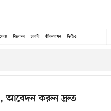
খেলা
বিনোদন
চাকরি
জীবনযাপন
ভিডিও
্তি, আবেদন করুন দ্রুত