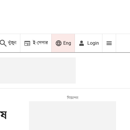
খুঁজুন
ই-পেপার
Login
Eng
েষ