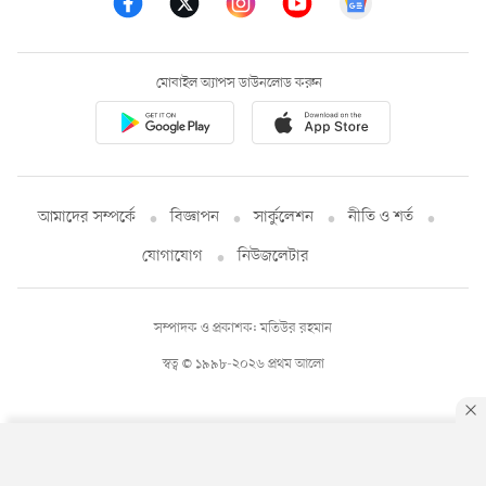
মোবাইল অ্যাপস ডাউনলোড করুন
আমাদের সম্পর্কে
বিজ্ঞাপন
সার্কুলেশন
নীতি ও শর্ত
যোগাযোগ
নিউজলেটার
সম্পাদক ও প্রকাশক: মতিউর রহমান
স্বত্ব © ১৯৯৮-২০২৬ প্রথম আলো
By using this site, you agree to our
Privacy Policy
.
OK