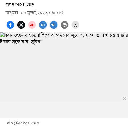
প্রথম আলো ডেস্ক
আপডেট: ৩০ জুলাই ২০২৫, ০৪: ১৫
ছবি: টুইটার থেকে নেওয়া