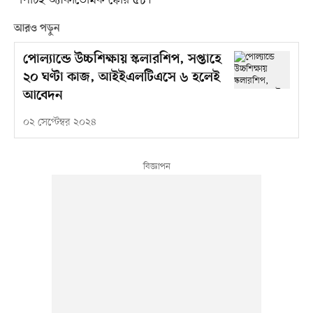
*পিটিই অ্যাকাডেমিক স্কোর ৫৮।
আরও পড়ুন
পোল্যান্ডে উচ্চশিক্ষায় স্কলারশিপ, সপ্তাহে
২০ ঘণ্টা কাজ, আইইএলটিএসে ৬ হলেই
আবেদন
০২ সেপ্টেম্বর ২০২৪