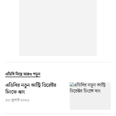
এডিবি নিয়ে আরও পড়ুন
এডিবির নতুন কান্ট্রি ডিরেক্টর
চিংফে ঝাং
৩০ জুলাই ২০২৬