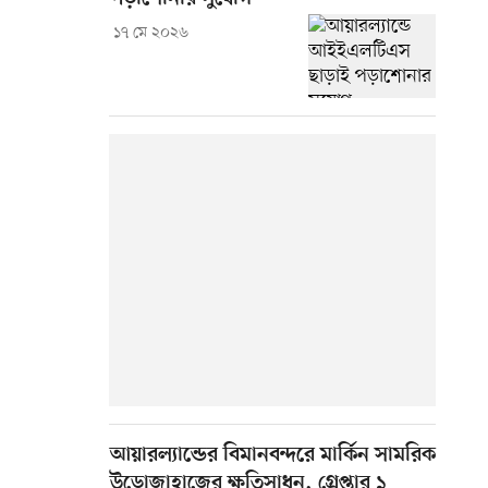
১৭ মে ২০২৬
আয়ারল্যান্ডের বিমানবন্দরে মার্কিন সামরিক
উড়োজাহাজের ক্ষতিসাধন, গ্রেপ্তার ১