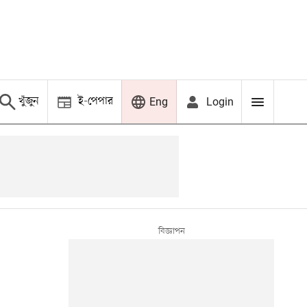
খুঁজুন
ই-পেপার
Login
Eng