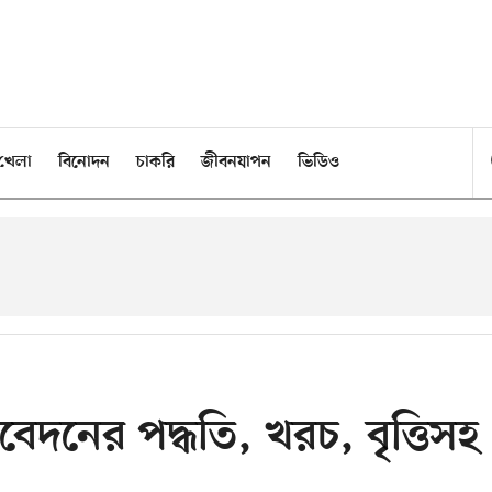
খেলা
বিনোদন
চাকরি
জীবনযাপন
ভিডিও
আবেদনের পদ্ধতি, খরচ, বৃত্তিসহ