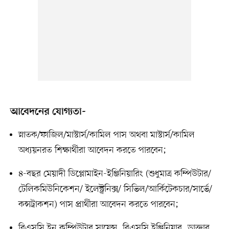
আবেদনের যোগ্যতা-
স্নাতক/ফাজিল/মাস্টার্স/কামিল পাস অথবা মাস্টার্স/কামিল
অধ্যয়নরত শিক্ষার্থীরা আবেদন করতে পারবেন;
৪-বছর মেয়াদী ডিপ্লোমাইন-ইঞ্জিনিয়ারিং (শুধুমাত্র কম্পিউটার/
টেলিকমিউনিকেশন/ ইলেক্ট্রনিক্স/ সিভিল/আর্কিটেকচার/সার্ভে/
কন্সট্রাকশন) পাস প্রার্থীরা আবেদন করতে পারবেন;
বিএসসি ইন কম্পিউটার সায়েন্স, বিএসসি ইঞ্জিনিয়ার, ডাক্তার