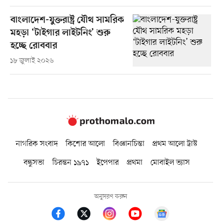
বাংলাদেশ-যুক্তরাষ্ট্র যৌথ সামরিক
মহড়া ‘টাইগার লাইটনিং’ শুরু
হচ্ছে রোববার
১৮ জুলাই ২০২৬
নাগরিক সংবাদ
কিশোর আলো
বিজ্ঞানচিন্তা
প্রথম আলো ট্রাস্ট
বন্ধুসভা
চিরন্তন ১৯৭১
ইপেপার
প্রথমা
মোবাইল ভ্যাস
অনুসরণ করুন