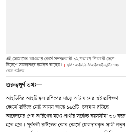
এই প্রোগ্রামের আওতায় কোর্স সম্পন্নকারী ৯২ শতাংশ শিক্ষার্থী দেশে-
বিদেশে সফলভাবে কর্মরত আছেন।
ছবি : আইডিবি-বিআইএসইডব্লিউর পক্ষ
থেকে পাঠানো
গুরুত্বপূর্ণ তথ্য—
আইডিবির আইটি স্কলারশিপের সাড়ে আট মাসের এই প্রশিক্ষণ
কোর্সে ভর্তিতে মোট আসন আছে ১৬৫টি। চলমান রাউন্ডে
আবেদনের শেষ তারিখের মধ্যে প্রার্থীর সর্বোচ্চ বয়সসীমা ৩০ বছর
হতে হবে । পূর্ববর্তী রাউন্ডের কোন কোর্সে যোগদানকৃত প্রার্থী নতুন