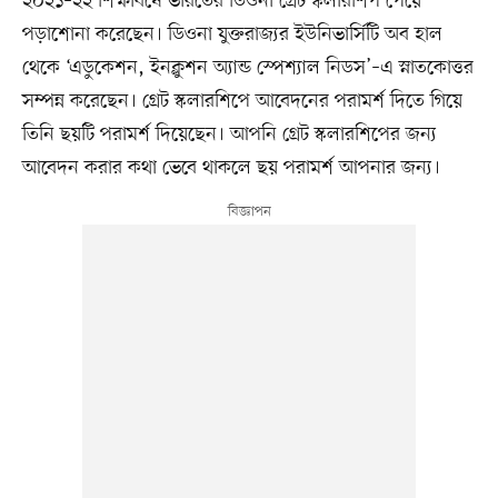
২০২১–২২ শিক্ষাবর্ষে ভারতের ডিওনা গ্রেট স্কলারশিপ পেয়ে
পড়াশোনা করেছেন। ডিওনা যুক্তরাজ্যর ইউনিভার্সিটি অব হাল
থেকে ‘এডুকেশন, ইনক্লুশন অ্যান্ড স্পেশ্যাল নিডস’–এ স্নাতকোত্তর
সম্পন্ন করেছেন। গ্রেট স্কলারশিপে আবেদনের পরামর্শ দিতে গিয়ে
তিনি ছয়টি পরামর্শ দিয়েছেন। আপনি গ্রেট স্কলারশিপের জন্য
আবেদন করার কথা ভেবে থাকলে ছয় পরামর্শ আপনার জন্য।