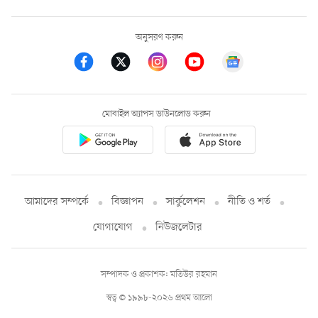
অনুসরণ করুন
মোবাইল অ্যাপস ডাউনলোড করুন
আমাদের সম্পর্কে
বিজ্ঞাপন
সার্কুলেশন
নীতি ও শর্ত
যোগাযোগ
নিউজলেটার
সম্পাদক ও প্রকাশক: মতিউর রহমান
স্বত্ব © ১৯৯৮-২০২৬ প্রথম আলো