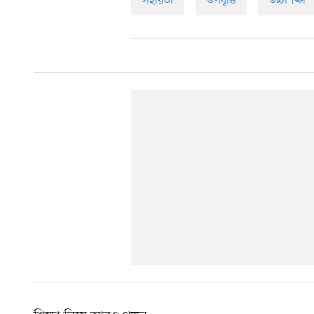
সহায়তা
উপবৃত্তি
উচ্চশিক্ষা