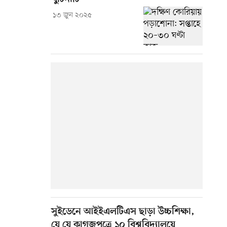
১৩ জুন ২০২৫
সুইডেনে আইইএলটিএস ছাড়া উচ্চশিক্ষা,
যে যে কাগজপত্রে ১০ বিশ্ববিদ্যালয়ে