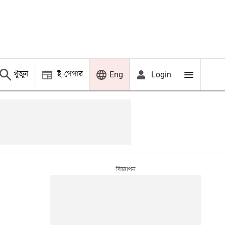
খুঁজুন
ই-পেপার
Login
Eng