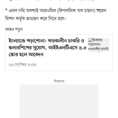
* এসব নথি অবশ্যই আরওসির (রিপাবলিক অব চায়না) ফরেন
মিশন কর্তৃক প্রত্যয়ন করে নিতে হবে।
আরও পড়ুন
ইংল্যান্ডে পড়াশোনা: খণ্ডকালীন চাকরি ও
স্কলারশিপের সুযোগ, আইইএলটিএসে ৬.৫
স্কোর হলে আবেদন
০৮ সেপ্টেম্বর ২০২৪