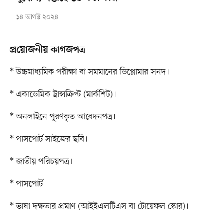
১৪ আগস্ট ২০২৪
প্রয়োজনীয় কাগজপত্র
* উচ্চমাধ্যমিক পরীক্ষা বা সমমানের ডিপ্লোমার সনদ।
* একাডেমিক ট্রান্সক্রিপ্ট (মার্কশিট)।
* অনলাইনে পূরণকৃত আবেদনপত্র।
* পাসপোর্ট সাইজের ছবি।
* জাতীয় পরিচয়পত্র।
* পাসপোর্ট।
* ভাষা দক্ষতার প্রমাণ (আইইএলটিএস বা টোয়েফল স্কোর)।