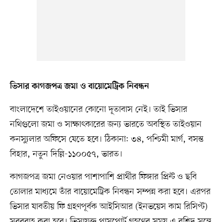
ভিসার কাগজপত্র জমা ও বায়োমেট্রিক নিবন্ধন
বাংলাদেশে তাইওয়ানের কোনো দূতাবাস নেই। তাই ভিসার
নথিগুলো জমা ও সাক্ষাৎকারের জন্য ভারতে অবস্থিত তাইওয়ান
কনস্যুলার অফিসে যেতে হবে। ঠিকানা: ৩৪, পশ্চিমী মার্গ, বসন্ত
বিহার, নতুন দিল্লি-১১০০৫৭, ভারত।
কাগজপত্র জমা নেওয়ার পাশাপাশি প্রার্থীর ফিঙ্গার প্রিন্ট ও ছবি
তোলার মাধ্যমে তাঁর বায়োমেট্রিক নিবন্ধন সম্পন্ন করা হবে। এরপর
ভিসার যাবতীয় ফি গ্রহণপূর্বক আইসিআর (ইনভয়েস কাম রিসিপ্ট)
সরবরাহ করা হবে। ভিসাযুক্ত পাসপোর্ট গ্রহণের সময় এ রশিদ সঙ্গে