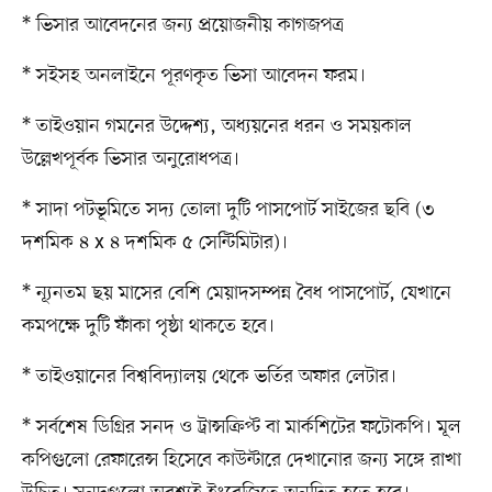
* ভিসার আবেদনের জন্য প্রয়োজনীয় কাগজপত্র
* সইসহ অনলাইনে পূরণকৃত ভিসা আবেদন ফরম।
* তাইওয়ান গমনের উদ্দেশ্য, অধ্যয়নের ধরন ও সময়কাল
উল্লেখপূর্বক ভিসার অনুরোধপত্র।
* সাদা পটভূমিতে সদ্য তোলা দুটি পাসপোর্ট সাইজের ছবি (৩
দশমিক ৪ x ৪ দশমিক ৫ সেন্টিমিটার)।
* ন্যূনতম ছয় মাসের বেশি মেয়াদসম্পন্ন বৈধ পাসপোর্ট, যেখানে
কমপক্ষে দুটি ফাঁকা পৃষ্ঠা থাকতে হবে।
* তাইওয়ানের বিশ্ববিদ্যালয় থেকে ভর্তির অফার লেটার।
* সর্বশেষ ডিগ্রির সনদ ও ট্রান্সক্রিপ্ট বা মার্কশিটের ফটোকপি। মূল
কপিগুলো রেফারেন্স হিসেবে কাউন্টারে দেখানোর জন্য সঙ্গে রাখা