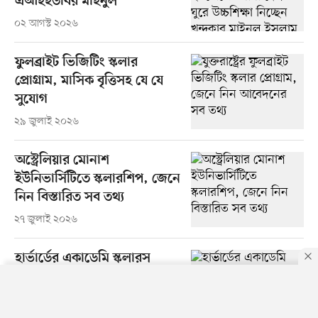
এআইইউবির মাইনুল
০২ আগস্ট ২০২৬
ফুলব্রাইট ভিজিটিং স্কলার
প্রোগ্রাম, মাসিক বৃত্তিসহ যে যে
সুযোগ
২৯ জুলাই ২০২৬
অস্ট্রেলিয়ার মোনাশ
ইউনিভার্সিটিতে স্কলারশিপ, জেনে
নিন বিস্তারিত সব তথ্য
২৭ জুলাই ২০২৬
হার্ভার্ডের একাডেমি স্কলারস
প্রোগ্রাম, বছরে ৮০ হাজার ডলার
স্টাইপেন্ড
By using this site, you agree to our
Privacy Policy
.
OK
২৬ জুলাই ২০২৬