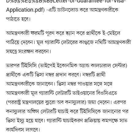
D%৮৯%E৬%৯B%B৮Letter-of-Guarantee-for-Visa-
Application.pdf) -এটি ডাউনলোড করে আমন্ত্রণকারীকে
পাঠাতে হবে।
আমন্ত্রণকারী ফরমটি পূরণ করে স্ক্যান করে প্রার্থীকে ই-মেইলে
পাঠিয়ে দেবেন। মূল গ্যারান্টি লেটারের কাগুজে নথিটি আমন্ত্রণকারী
সযত্নে সংরক্ষণ করবেন।
তারপর টিইসিসি (তাইপেই ইকোনমিক অ্যান্ড কালচারাল সেন্টার)
প্রার্থীকে একটি ভিসা নম্বর প্রদান করবে। নম্বরটি প্রার্থী
আমন্ত্রণকারীকে জানাবেন। ভিসা নম্বর পাওয়ার সঙ্গে সঙ্গে
আমন্ত্রণকারী মূল গ্যারান্টি লেটারটি তাইওয়ানের বিওসিএতে
(পররাষ্ট্র মন্ত্রণালয়ের ব্যুরো অব কনস্যুলার) জমা দেবেন। এরপর
কনস্যুলার অফিস লেটারটি যাচাই করে টিইসিসিকে জানানোর পর
ভিসা ইস্যু হয়ে যাবে। গ্যারান্টি যাচাইকরণ প্রক্রিয়ায় কমপক্ষে সাত
কার্যদিবস লাগবে।