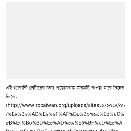
এই গ্যারান্টি লেটারের জন্য প্রয়োজনীয় ফরমটি পাওয়া যাবে নিম্নের
লিঙ্কে:
(http://www.rocaiwan.org/uploads/sites১৬/২০১৪/০৮
/%E৪%B৮%AD%E৮%৮F%AF%E৬%B০%৯১%E৫%৯C%
৮B%E৭%B০%BD%E৮%AD%৮৯%E৪%BF%৯D%E৮%A