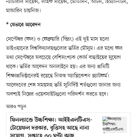
ন্যাচারাল সায়েন্স, লাইফ সায়েন্স, মেডিসিন, আর্টস, হিম্যানিটিস,
মান্ডারিন চায়নিজ।
* যেভাবে আবেদন
সেপ্টেম্বর (ফল) ও ফেব্রুয়ারি (স্প্রিং) এই দুই মাস হলো
তাইওয়ানের বিশ্ববিদ্যালয়গুলোর ভর্তির মৌসুম। এর মধ্যে ফল
তথা সেপ্টেম্বরে সবচেয়ে বেশিসংখ্যক কোর্স বাছাইয়ের সুযোগ
থাকে। ভর্তির আবেদন অনলাইনে হয়। এর জন্য প্রতিটি
শিক্ষাপ্রতিষ্ঠানেরই রয়েছে নিজস্ব অ্যাপ্লিকেশন প্ল্যাটফর্ম।
আবেদনের শেষ সময়সহ ভর্তি সুনির্দিষ্ট শর্তগুলো জানার জন্য
অবশ্যই নিম্নের ওয়েবসাইটগুলো পরিদর্শন করতে হবে।
আরও পড়ুন
ফিনল্যান্ডে উচ্চশিক্ষা: আইইএলটিএস-
টোয়েফল দরকার, বৃত্তিসহ আছে নানা
সুযোগ, সপ্তাহে ৩০ ঘণ্টা কাজ