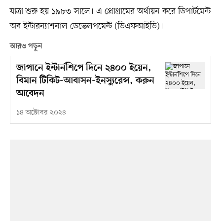
যাত্রা শুরু হয় ১৯৮৩ সালে। এ প্রোগ্রামের অর্থায়ন করে ডিপার্টমেন্ট
অব ইন্টারন্যাশনাল ডেভেলপমেন্ট (ডিএফআইডি)।
আরও পড়ুন
জাপানে ইন্টার্নশিপে দিনে ২৪০০ ইয়েন,
বিমান টিকিট-আবাসন-ইনস্যুরেন্স, করুন
আবেদন
১৪ অক্টোবর ২০২৪