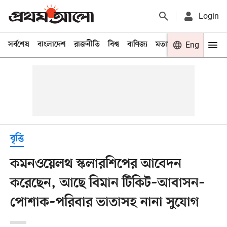
Login
সর্বশেষ
বাংলাদেশ
রাজনীতি
বিশ্ব
বাণিজ্য
মতামত
খেলা
Eng
বিনো
বৃত্তি
কমনওয়েলথ স্কলারশিপের আবেদন
করেছেন, আছে বিমান টিকিট–আবাসন–
পোশাক–পরিবার ভাতাসহ নানা সুযোগ