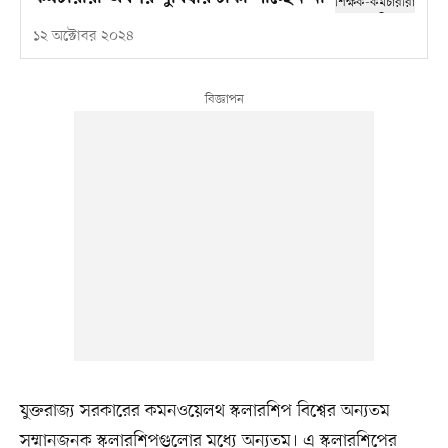
১২ অক্টোবর ২০২৪
যুক্তরাজ্য সরকারের কমনওয়েলথ স্কলারশিপ বিশ্বের অন্যতম
সম্মানজনক স্কলারশিপগুলোর মধ্যে অন্যতম। এ স্কলারশিপের