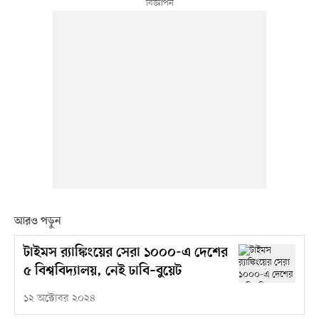
আরও পড়ুন
টাইমস র‍্যাঙ্কিংয়ের সেরা ১০০০-এ দেশের
৫ বিশ্ববিদ্যালয়, নেই ঢাবি–বুয়েট
১২ অক্টোবর ২০২৪