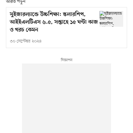
আরও পড়ুন
সুইজারল্যান্ডে উচ্চশিক্ষা: স্কলারশিপ,
আইইএলটিএস ৬.৫, সপ্তাহে ১৫ ঘণ্টা কাজ
ও খরচ কেমন
৩০ সেপ্টেম্বর ২০২৪