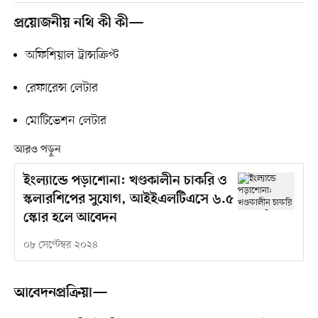
প্রয়োজনীয় নথি কী কী—
অফিশিয়াল ট্রান্সক্রিপ্ট
রেফারেন্স লেটার
মোটিভেশন লেটার
আরও পড়ুন
ইংল্যান্ডে পড়াশোনা: খণ্ডকালীন চাকরি ও
স্কলারশিপের সুযোগ, আইইএলটিএসে ৬.৫
স্কোর হলে আবেদন
০৮ সেপ্টেম্বর ২০২৪
আবেদনপ্রক্রিয়া—